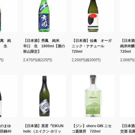
萬 純
【日本酒】秀鳳 純米
【日本酒】仙禽 オーガ
【日本
み 生
辛口 生 1800ml【酒の
ニック・ナチュール
純米吟
秋山限定】
720ml
720m
円)
2,475円(税225円)
2,200円(税200円)
2,008円
きのまゆ
【日本酒】英君『EIKUN
【ジン】ohoro GIN ニセ
【日本
山田錦40
holic（エイクン ホリッ
コ蒸留所 720ml
交酒 花風