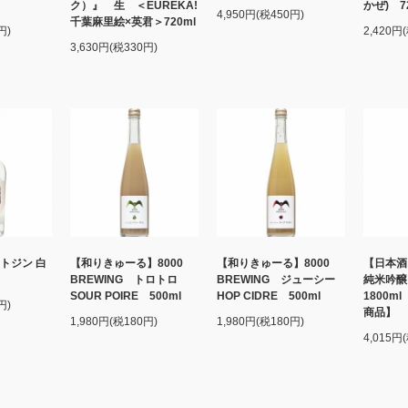
ク）』 生 ＜EUREKA!
かぜ) 7
4,950円(税450円)
千葉麻里絵×英君＞720ml
円)
2,420円
3,630円(税330円)
トジン 白
【和りきゅーる】8000
【和りきゅーる】8000
【日本
BREWING トロトロ
BREWING ジューシー
純米吟
SOUR POIRE 500ml
HOP CIDRE 500ml
1800
円)
商品】
1,980円(税180円)
1,980円(税180円)
4,015円