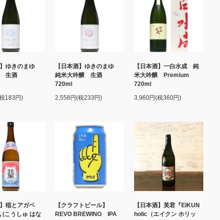
酒】ゆきのまゆ
【日本酒】ゆきのまゆ
【日本酒】一白水成 純
醸 生酒
純米大吟醸 生酒
米大吟醸 Premium
l
720ml
720ml
(税183円)
2,558円(税233円)
3,960円(税360円)
酒】稲とアガベ
【クラフトビール】
【日本酒】英君『EIKUN
 (こうしゅ はな
REVO BREWING IPA
holic（エイクン ホリッ