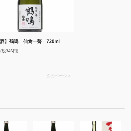
酒】鶴嗚 仙禽一聲 720ml
円(税346円)
次のページ >