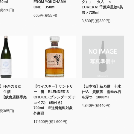
20ml
FROM YOKOHAMA
ク）』 火入 ＜
ONE 350ml
EUREKA! 千葉麻里絵×英
(税220円)
君＞720ml
605円(税55円)
3,630円(税330円)
酒】ゆきのまゆ
【ウイスキー】サントリ
【日本酒】萩乃露 十水
醸 生酒
ー 響 BLENDER'S
仕込 貴醸酒 雨垂れ石
ml 【飲食店様専売
CHOICE (ブレンダーズ チ
を穿つ 1800ml
ョイス) (箱付き)
4,840円(税440円)
700ml ※送料無料対象
(税365円)
外商品
17,600円(税1,600円)