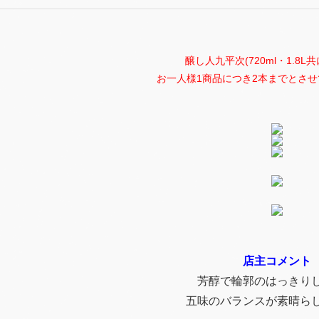
醸し人九平次(720ml・1.8L
お一人様1商品につき2本までとさ
店主コメント
芳醇で輪郭のはっきり
五味のバランスが素晴ら