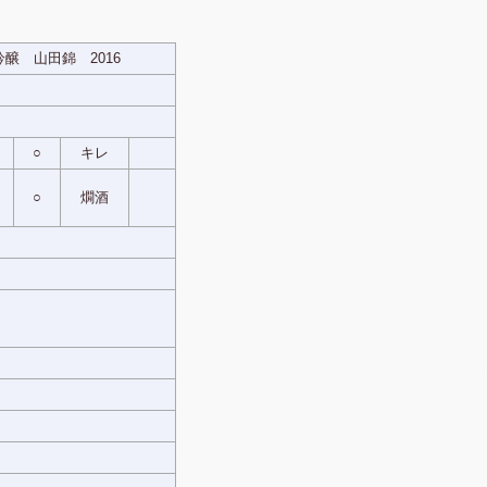
醸 山田錦 2016
○
キレ
○
燗酒