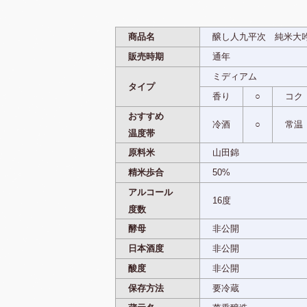
商品名
醸し人九平次 純米大吟
販売時期
通年
ミディアム
タイプ
香り
○
コク
おすすめ
冷酒
○
常温
温度帯
原料米
山田錦
精米歩合
50%
アルコール
16度
度数
酵母
非公開
日本酒度
非公開
酸度
非公開
保存方法
要冷蔵