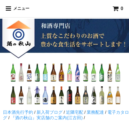
0
メニュー
日本酒先行予約
/
新入荷ブログ
/
近隣宅配
/
業務配達
/
電子カタロ
グ
/
『酒の秋山』実店舗のご案内(江古田)
/