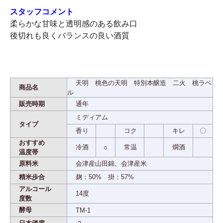
スタッフコメント
柔らかな甘味と透明感のある飲み口
後切れも良くバランスの良い酒質
天明 桃色の天明 特別本醸造 二火 桃ラベ
商品名
ル
販売時期
通年
ミディアム
タイプ
香り
コク
キレ
〇
おすすめ
冷酒
常温
燗酒
○
温度帯
原料米
会津産山田錦、会津産米
精米歩合
麹：50% 掛：57%
アルコール
14度
度数
酵母
TM-1