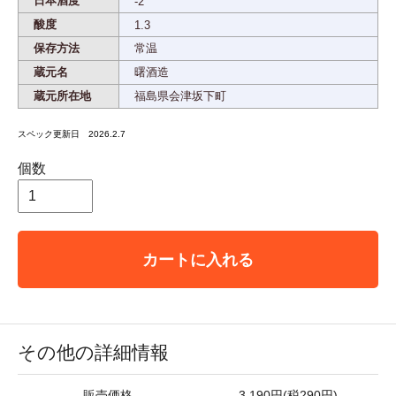
日本酒度
-2
酸度
1.3
保存方法
常温
蔵元名
曙酒造
蔵元所在地
福島県会津坂下町
スペック更新日 2026.2.7
個数
カートに入れる
その他の詳細情報
販売価格
3,190円(税290円)