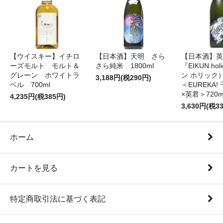
【ウイスキー】イチロ
【日本酒】天明 さら
【日本酒】英
ーズモルト モルト＆
さら純米 1800ml
『EIKUN ho
グレーン ホワイトラ
ン ホリッ
3,188円(税290円)
ベル 700ml
＜EUREKA
×英君＞720m
4,235円(税385円)
3,630円(税3
ホーム
カートを見る
特定商取引法に基づく表記