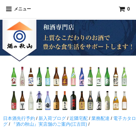
0
メニュー
日本酒先行予約
/
新入荷ブログ
/
近隣宅配
/
業務配達
/
電子カタロ
グ
/
『酒の秋山』実店舗のご案内(江古田)
/