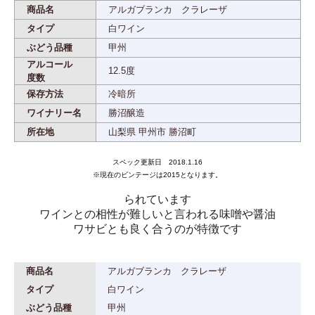
商品名
アルガブランカ クラレーザ
タイプ
白ワイン
ぶどう品種
甲州
アルコール
12.5度
度数
保存方法
冷暗所
ワイナリー名
勝沼醸造
所在地
山梨県 甲州市 勝沼町
スペック更新日 2018.1.16
※現在のビンテージは2015となります。
られています
ワインとの相性が難しいと言われる味噌や醤油
ワサビとも良く合うのが特徴です
商品名
アルガブランカ クラレーザ
タイプ
白ワイン
ぶどう品種
甲州