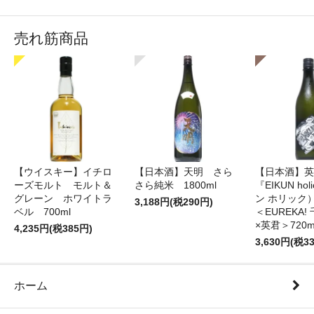
売れ筋商品
【ウイスキー】イチロ
【日本酒】天明 さら
【日本酒】英
ーズモルト モルト＆
さら純米 1800ml
『EIKUN ho
グレーン ホワイトラ
ン ホリッ
3,188円(税290円)
ベル 700ml
＜EUREKA
×英君＞720m
4,235円(税385円)
3,630円(税3
ホーム