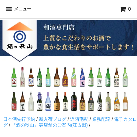
0
メニュー
日本酒先行予約
/
新入荷ブログ
/
近隣宅配
/
業務配達
/
電子カタロ
グ
/
『酒の秋山』実店舗のご案内(江古田)
/