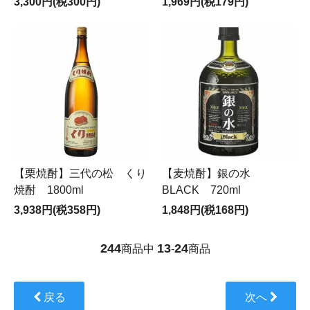
3,300円(税300円)
1,969円(税179円)
【栗焼酎】三代の松 くり
【麦焼酎】銀の水
焼酎 1800ml
BLACK 720ml
3,938円(税358円)
1,848円(税168円)
244
13
24
商品中
-
商品
戻る
次へ