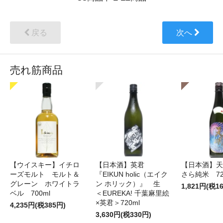
戻る
次へ
売れ筋商品
【ウイスキー】イチロ
【日本酒】英君
【日本酒】天
ーズモルト モルト＆
『EIKUN holic（エイク
さら純米 72
グレーン ホワイトラ
ン ホリック）』 生
1,821円(税1
ベル 700ml
＜EUREKA! 千葉麻里絵
×英君＞720ml
4,235円(税385円)
3,630円(税330円)