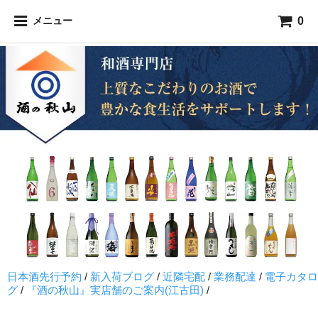
0
メニュー
日本酒先行予約
/
新入荷ブログ
/
近隣宅配
/
業務配達
/
電子カタロ
グ
/
『酒の秋山』実店舗のご案内(江古田)
/