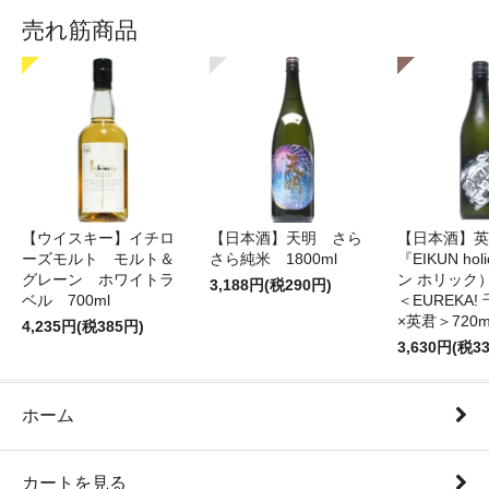
売れ筋商品
【ウイスキー】イチロ
【日本酒】天明 さら
【日本酒】英
ーズモルト モルト＆
さら純米 1800ml
『EIKUN ho
グレーン ホワイトラ
ン ホリッ
3,188円(税290円)
ベル 700ml
＜EUREKA
×英君＞720m
4,235円(税385円)
3,630円(税3
ホーム
カートを見る