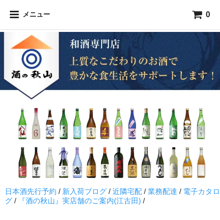
0
メニュー
日本酒先行予約
/
新入荷ブログ
/
近隣宅配
/
業務配達
/
電子カタロ
グ
/
『酒の秋山』実店舗のご案内(江古田)
/