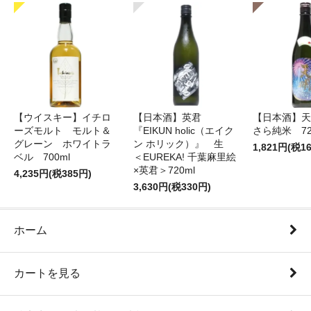
【ウイスキー】イチロ
【日本酒】英君
【日本酒】天
ーズモルト モルト＆
『EIKUN holic（エイク
さら純米 72
グレーン ホワイトラ
ン ホリック）』 生
1,821円(税1
ベル 700ml
＜EUREKA! 千葉麻里絵
×英君＞720ml
4,235円(税385円)
3,630円(税330円)
ホーム
カートを見る