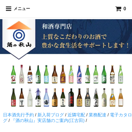
0
メニュー
日本酒先行予約
/
新入荷ブログ
/
近隣宅配
/
業務配達
/
電子カタロ
グ
/
『酒の秋山』実店舗のご案内(江古田)
/