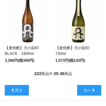
【麦焼酎】天の刻印
【麦焼酎】天の刻印
BLACK 1800ml
720ml
3,366円(税306円)
1,573円(税143円)
222
25
36
商品中
-
商品
戻る
次へ