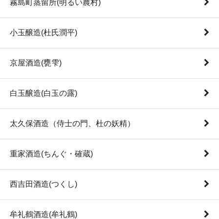
霧島町蒸留所(明るい農村)
小玉醸造(杜氏潤平)
京屋酒造(甕雫)
白玉醸造(白玉の露)
太久保酒造（侍士の門、杜の妖精）
重家酒造(ちんぐ・確蔵)
西吉田酒造(つくし)
牟礼鶴酒造(牟礼鶴)