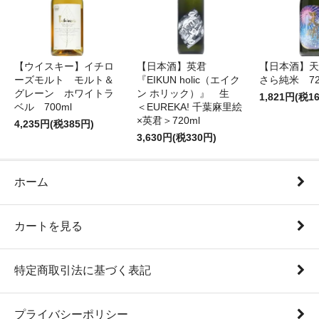
【ウイスキー】イチロ
【日本酒】英君
【日本酒】天
ーズモルト モルト＆
『EIKUN holic（エイク
さら純米 72
グレーン ホワイトラ
ン ホリック）』 生
1,821円(税1
ベル 700ml
＜EUREKA! 千葉麻里絵
×英君＞720ml
4,235円(税385円)
3,630円(税330円)
ホーム
カートを見る
特定商取引法に基づく表記
プライバシーポリシー