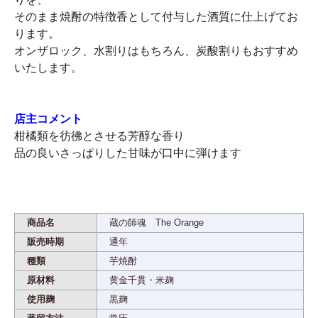
そのまま焼酎の特徴香として付与した酒質に仕上げてお
ります。
オンザロック、水割りはもちろん、炭酸割りもおすすめ
いたします。
店主コメント
柑橘類を彷彿とさせる芳醇な香り
品の良いさっぱりした甘味が口中に弾けます
商品名
蔵の師魂 The Orange
販売時期
通年
種類
芋焼酎
原材料
黄金千貫・米麹
使用麹
黒麹