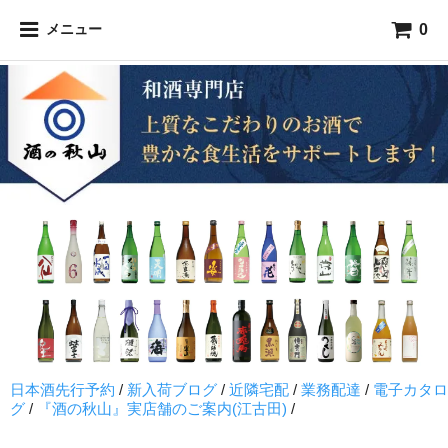
0
メニュー
日本酒先行予約
/
新入荷ブログ
/
近隣宅配
/
業務配達
/
電子カタロ
グ
/
『酒の秋山』実店舗のご案内(江古田)
/