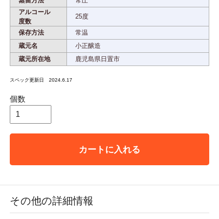
蒸留方法
常圧
アルコール
25度
度数
保存方法
常温
蔵元名
小正醸造
蔵元所在地
鹿児島県日置市
スペック更新日 2024.6.17
個数
カートに入れる
その他の詳細情報