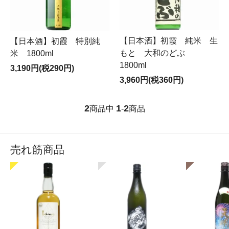
【日本酒】初霞 純米 生
【日本酒】初霞 特別純
もと 大和のどぶ
米 1800ml
1800ml
3,190円(税290円)
3,960円(税360円)
2
1
2
商品中
-
商品
売れ筋商品