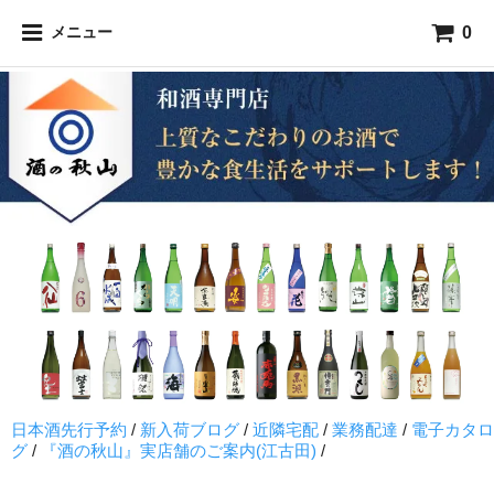
0
メニュー
日本酒先行予約
/
新入荷ブログ
/
近隣宅配
/
業務配達
/
電子カタロ
グ
/
『酒の秋山』実店舗のご案内(江古田)
/