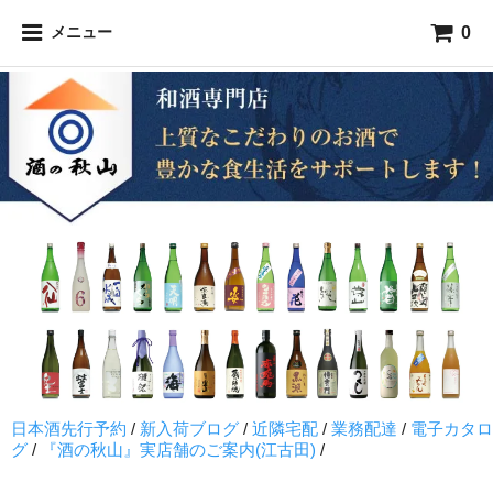
0
メニュー
日本酒先行予約
/
新入荷ブログ
/
近隣宅配
/
業務配達
/
電子カタロ
グ
/
『酒の秋山』実店舗のご案内(江古田)
/