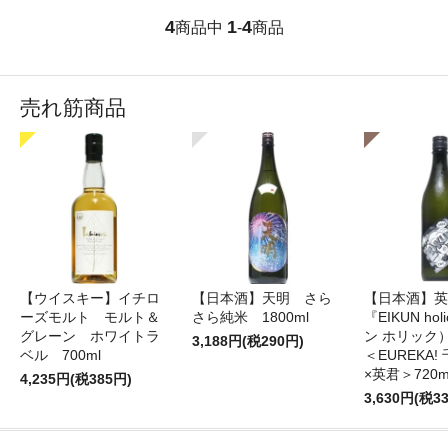
4
1
4
商品中
-
商品
売れ筋商品
【ウイスキー】イチロ
【日本酒】天明 さら
【日本酒】英
ーズモルト モルト＆
さら純米 1800ml
『EIKUN ho
グレーン ホワイトラ
ン ホリッ
3,188円(税290円)
ベル 700ml
＜EUREKA
×英君＞720m
4,235円(税385円)
3,630円(税3