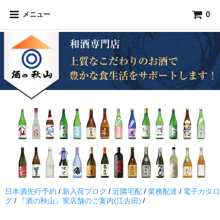
0
メニュー
日本酒先行予約
/
新入荷ブログ
/
近隣宅配
/
業務配達
/
電子カタロ
グ
/
『酒の秋山』実店舗のご案内(江古田)
/