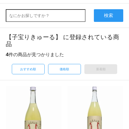
検索
【子宝りきゅーる】 に登録されている商
品
4
件の商品が見つかりました
おすすめ順
価格順
新着順