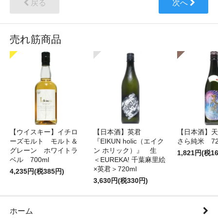
戻る
次へ
売れ筋商品
【ウイスキー】イチロ
【日本酒】英君
【日本酒】天
ーズモルト モルト＆
『EIKUN holic（エイク
さら純米 72
グレーン ホワイトラ
ン ホリック）』 生
1,821円(税1
ベル 700ml
＜EUREKA! 千葉麻里絵
×英君＞720ml
4,235円(税385円)
3,630円(税330円)
ホーム