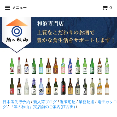
0
メニュー
日本酒先行予約
/
新入荷ブログ
/
近隣宅配
/
業務配達
/
電子カタロ
グ
/
『酒の秋山』実店舗のご案内(江古田)
/