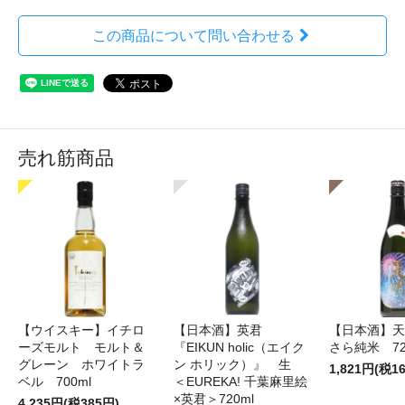
この商品について問い合わせる
売れ筋商品
【ウイスキー】イチロ
【日本酒】英君
【日本酒】天
ーズモルト モルト＆
『EIKUN holic（エイク
さら純米 72
グレーン ホワイトラ
ン ホリック）』 生
1,821円(税1
ベル 700ml
＜EUREKA! 千葉麻里絵
×英君＞720ml
4,235円(税385円)