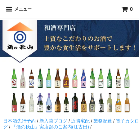
0
メニュー
日本酒先行予約
/
新入荷ブログ
/
近隣宅配
/
業務配達
/
電子カタロ
グ
/
『酒の秋山』実店舗のご案内(江古田)
/