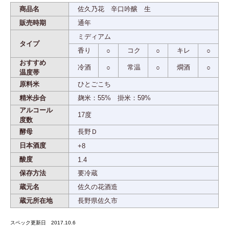
商品名
佐久乃花 辛口吟醸 生
販売時期
通年
ミディアム
タイプ
香り
コク
キレ
○
○
○
おすすめ
冷酒
常温
燗酒
○
○
○
温度帯
原料米
ひとごこち
精米歩合
麹米：55% 掛米：59%
アルコール
17度
度数
酵母
長野Ｄ
日本酒度
+8
酸度
1.4
保存方法
要冷蔵
蔵元名
佐久の花酒造
蔵元所在地
長野県佐久市
スペック更新日 2017.10.6