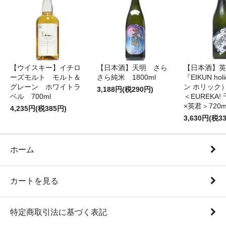
【ウイスキー】イチロ
【日本酒】天明 さら
【日本酒】英
ーズモルト モルト＆
さら純米 1800ml
『EIKUN ho
グレーン ホワイトラ
ン ホリッ
3,188円(税290円)
ベル 700ml
＜EUREKA
×英君＞720m
4,235円(税385円)
3,630円(税3
ホーム
カートを見る
特定商取引法に基づく表記