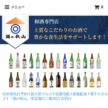
0
メニュー
日本酒先行予約
/
新入荷ブログ
/
近隣宅配
/
業務配達
/
電子カタロ
グ
/
『酒の秋山』実店舗のご案内(江古田)
/