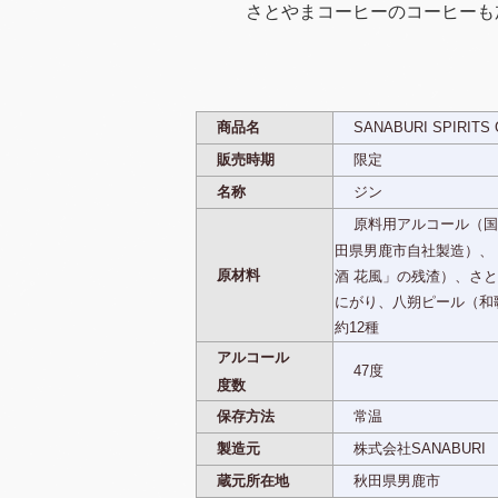
さとやまコーヒーのコーヒーも
商品名
SANABURI SPIRITS G
販売時期
限定
名称
ジン
原料用アルコール（国
田県男鹿市自社製造）、
原材料
酒 花風」の残渣）、さと
にがり、八朔ピール（和
約12種
アルコール
47度
度数
保存方法
常温
製造元
株式会社SANABURI
蔵元所在地
秋田県男鹿市