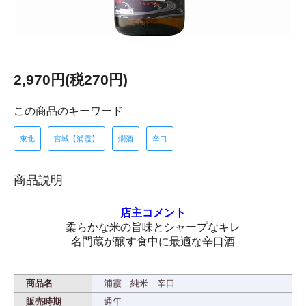
2,970円(税270円)
この商品のキーワード
東北
宮城【浦霞】
燗酒
辛口
商品説明
店主コメント
柔らかな米の旨味とシャープなキレ
名門蔵が醸す食中に最適な辛口酒
商品名
浦霞 純米 辛口
販売時期
通年