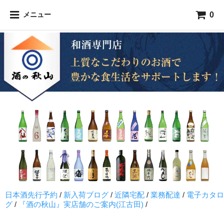
0
メニュー
日本酒先行予約
/
新入荷ブログ
/
近隣宅配
/
業務配達
/
電子カタロ
グ
/
『酒の秋山』実店舗のご案内(江古田)
/