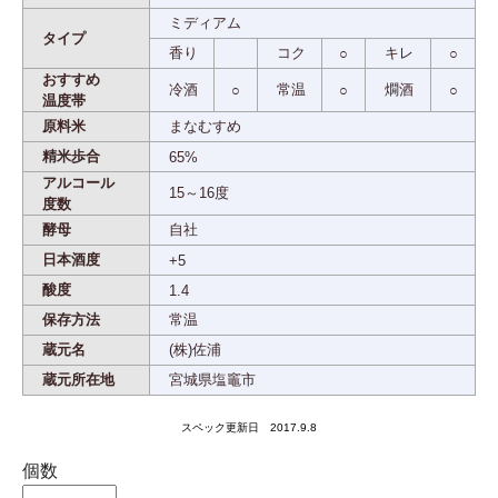
ミディアム
タイプ
香り
コク
キレ
○
○
おすすめ
冷酒
常温
燗酒
○
○
○
温度帯
原料米
まなむすめ
精米歩合
65%
アルコール
15～16度
度数
酵母
自社
日本酒度
+5
酸度
1.4
保存方法
常温
蔵元名
(株)佐浦
蔵元所在地
宮城県塩竈市
スペック更新日 2017.9.8
個数