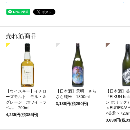
売れ筋商品
【ウイスキー】イチロ
【日本酒】天明 さら
【日本酒】英
ーズモルト モルト＆
さら純米 1800ml
『EIKUN ho
グレーン ホワイトラ
ン ホリッ
3,188円(税290円)
ベル 700ml
＜EUREKA
×英君＞720m
4,235円(税385円)
3,630円(税3