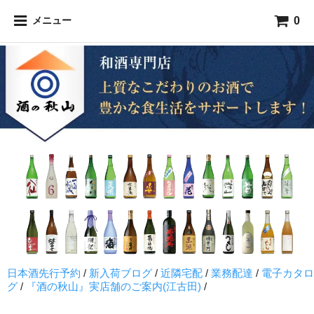
0
メニュー
日本酒先行予約
/
新入荷ブログ
/
近隣宅配
/
業務配達
/
電子カタロ
グ
/
『酒の秋山』実店舗のご案内(江古田)
/