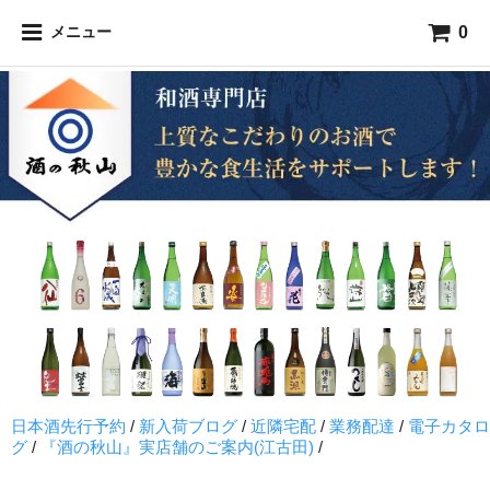
0
メニュー
日本酒先行予約
/
新入荷ブログ
/
近隣宅配
/
業務配達
/
電子カタロ
グ
/
『酒の秋山』実店舗のご案内(江古田)
/