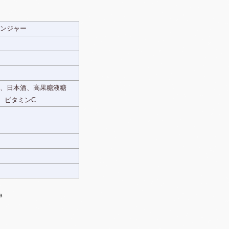
ンジャー
、日本酒、高果糖液糖
、ビタミンC
3