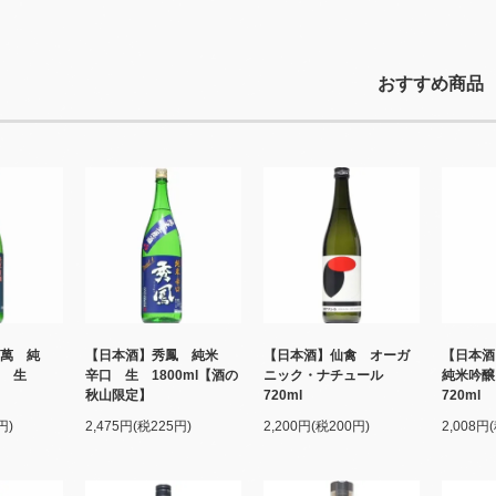
おすすめ商品
萬 純
【日本酒】秀鳳 純米
【日本酒】仙禽 オーガ
【日本
み 生
辛口 生 1800ml【酒の
ニック・ナチュール
純米吟
秋山限定】
720ml
720m
円)
2,475円(税225円)
2,200円(税200円)
2,008円