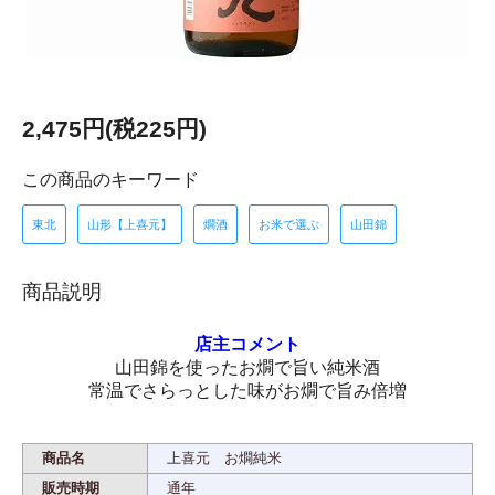
2,475円(税225円)
この商品のキーワード
東北
山形【上喜元】
燗酒
お米で選ぶ
山田錦
商品説明
店主コメント
山田錦を使ったお燗で旨い純米酒
常温でさらっとした味がお燗で旨み倍増
商品名
上喜元 お燗純米
販売時期
通年