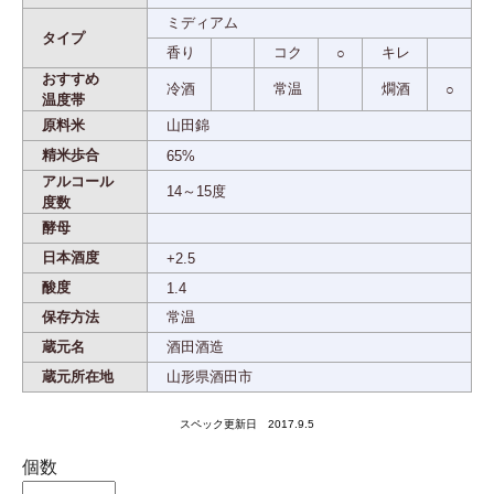
ミディアム
タイプ
香り
コク
キレ
○
おすすめ
冷酒
常温
燗酒
○
温度帯
原料米
山田錦
精米歩合
65%
アルコール
14～15度
度数
酵母
日本酒度
+2.5
酸度
1.4
保存方法
常温
蔵元名
酒田酒造
蔵元所在地
山形県酒田市
スペック更新日 2017.9.5
個数