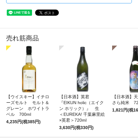
売れ筋商品
【ウイスキー】イチロ
【日本酒】英君
【日本酒】天
ーズモルト モルト＆
『EIKUN holic（エイク
さら純米 72
グレーン ホワイトラ
ン ホリック）』 生
1,821円(税1
ベル 700ml
＜EUREKA! 千葉麻里絵
×英君＞720ml
4,235円(税385円)
3,630円(税330円)