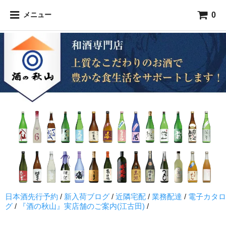
0
メニュー
日本酒先行予約
/
新入荷ブログ
/
近隣宅配
/
業務配達
/
電子カタロ
グ
/
『酒の秋山』実店舗のご案内(江古田)
/