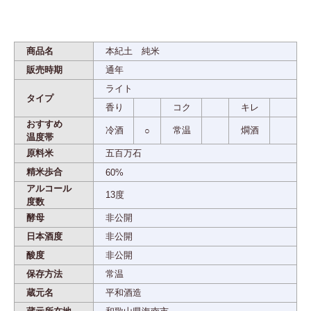
商品名
本紀土 純米
販売時期
通年
ライト
タイプ
香り
コク
キレ
おすすめ
冷酒
常温
燗酒
○
温度帯
原料米
五百万石
精米歩合
60%
アルコール
13度
度数
酵母
非公開
日本酒度
非公開
酸度
非公開
保存方法
常温
蔵元名
平和酒造