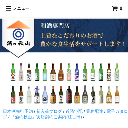
0
メニュー
日本酒先行予約
/
新入荷ブログ
/
近隣宅配
/
業務配達
/
電子カタロ
グ
/
『酒の秋山』実店舗のご案内(江古田)
/