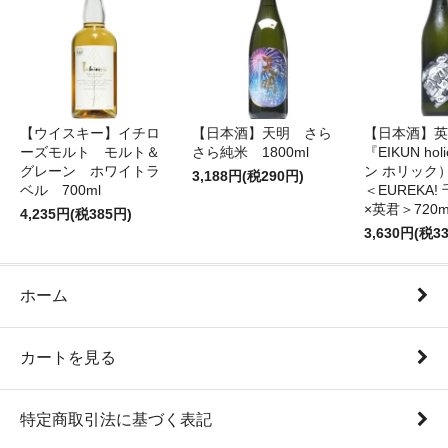
【ウイスキー】イチロ
【日本酒】天明 さら
【日本酒】英
ーズモルト モルト＆
さら純米 1800ml
『EIKUN ho
グレーン ホワイトラ
ン ホリッ
3,188円(税290円)
ベル 700ml
＜EUREKA
×英君＞720m
4,235円(税385円)
3,630円(税3
ホーム
カートを見る
特定商取引法に基づく表記