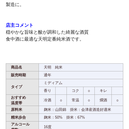
製造に。
店主コメント
穏やかな旨味と酸が調和した綺麗な酒質
食中酒に最適な天明定番純米酒です。
商品名
天明 純米
販売時期
通年
ミディアム
タイプ
香り
コク
キレ
○
おすすめ
冷酒
常温
燗酒
○
○
○
温度帯
原料米
麹米：山田錦 掛米：会津産酒造好適米
精米歩合
麹米：50% 掛米：67%
アルコール
16度