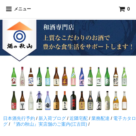
0
メニュー
日本酒先行予約
/
新入荷ブログ
/
近隣宅配
/
業務配達
/
電子カタロ
グ
/
『酒の秋山』実店舗のご案内(江古田)
/