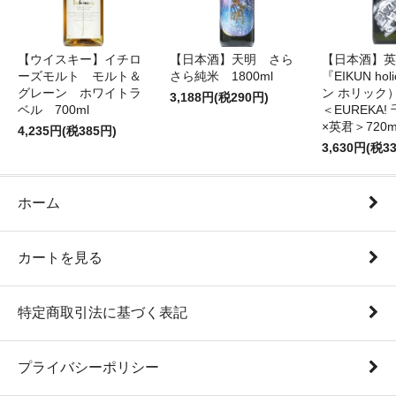
【ウイスキー】イチロ
【日本酒】天明 さら
【日本酒】英
ーズモルト モルト＆
さら純米 1800ml
『EIKUN ho
グレーン ホワイトラ
ン ホリッ
3,188円(税290円)
ベル 700ml
＜EUREKA
×英君＞720m
4,235円(税385円)
3,630円(税3
ホーム
カートを見る
特定商取引法に基づく表記
プライバシーポリシー