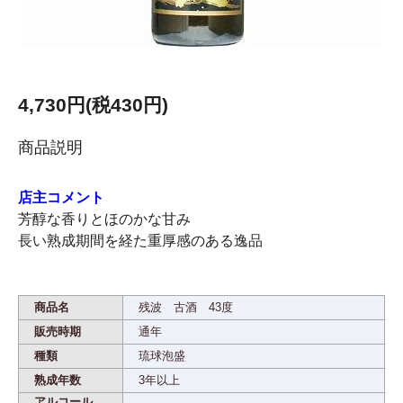
4,730円(税430円)
商品説明
店主コメント
芳醇な香りとほのかな甘み
長い熟成期間を経た重厚感のある逸品
商品名
残波 古酒 43度
販売時期
通年
種類
琉球泡盛
熟成年数
3年以上
アルコール