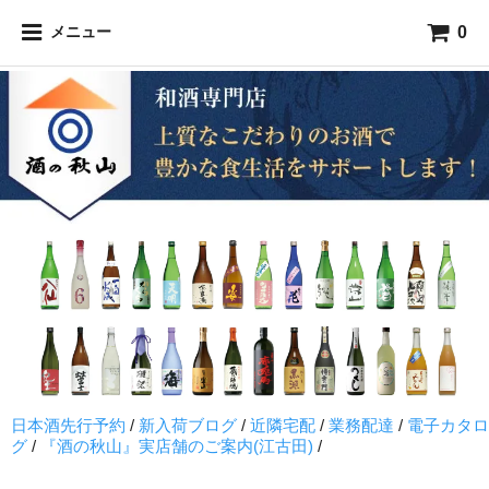
0
メニュー
日本酒先行予約
/
新入荷ブログ
/
近隣宅配
/
業務配達
/
電子カタロ
グ
/
『酒の秋山』実店舗のご案内(江古田)
/