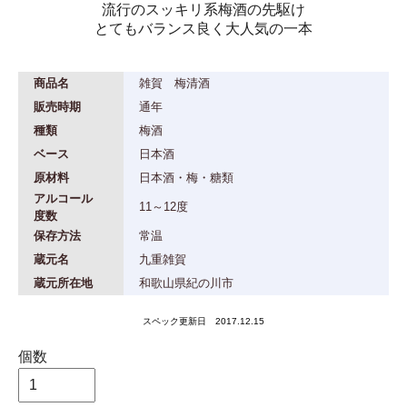
流行のスッキリ系梅酒の先駆け
とてもバランス良く大人気の一本
商品名
雑賀 梅清酒
販売時期
通年
種類
梅酒
ベース
日本酒
原材料
日本酒・梅・糖類
アルコール
11～12度
度数
保存方法
常温
蔵元名
九重雑賀
蔵元所在地
和歌山県紀の川市
スペック更新日 2017.12.15
個数