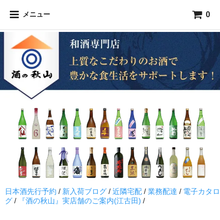
0
メニュー
日本酒先行予約
/
新入荷ブログ
/
近隣宅配
/
業務配達
/
電子カタロ
グ
/
『酒の秋山』実店舗のご案内(江古田)
/