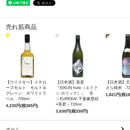
売れ筋商品
【ウイスキー】イチロ
【日本酒】英君
【日本酒】天
ーズモルト モルト＆
『EIKUN holic（エイク
さら純米 72
グレーン ホワイトラ
ン ホリック）』 生
1,821円(税1
ベル 700ml
＜EUREKA! 千葉麻里絵
×英君＞720ml
4,235円(税385円)
3,630円(税330円)
ホーム