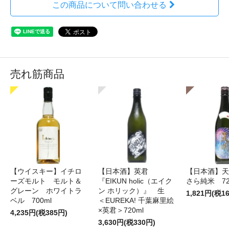
この商品について問い合わせる
売れ筋商品
【ウイスキー】イチロ
【日本酒】英君
【日本酒】天
ーズモルト モルト＆
『EIKUN holic（エイク
さら純米 72
グレーン ホワイトラ
ン ホリック）』 生
1,821円(税1
ベル 700ml
＜EUREKA! 千葉麻里絵
×英君＞720ml
4,235円(税385円)
3,630円(税330円)