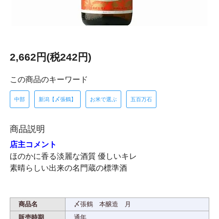
2,662円(税242円)
この商品のキーワード
中部
新潟【〆張鶴】
お米で選ぶ
五百万石
商品説明
店主コメント
ほのかに香る淡麗な酒質 優しいキレ
素晴らしい出来の名門蔵の標準酒
商品名
〆張鶴 本醸造 月
販売時期
通年