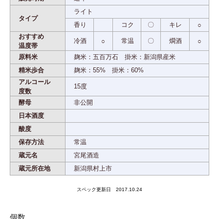
ライト
タイプ
香り
コク
〇
キレ
○
おすすめ
冷酒
常温
〇
燗酒
○
○
温度帯
原料米
麹米：五百万石 掛米：新潟県産米
精米歩合
麹米：55% 掛米：60%
アルコール
15度
度数
酵母
非公開
日本酒度
酸度
保存方法
常温
蔵元名
宮尾酒造
蔵元所在地
新潟県村上市
スペック更新日 2017.10.24
個数