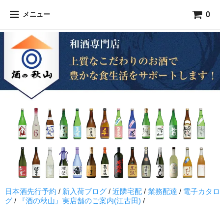
0
メニュー
日本酒先行予約
/
新入荷ブログ
/
近隣宅配
/
業務配達
/
電子カタロ
グ
/
『酒の秋山』実店舗のご案内(江古田)
/