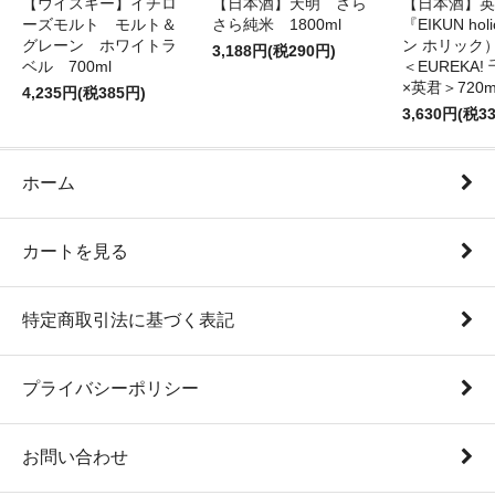
【ウイスキー】イチロ
【日本酒】天明 さら
【日本酒】英
ーズモルト モルト＆
さら純米 1800ml
『EIKUN ho
グレーン ホワイトラ
ン ホリッ
3,188円(税290円)
ベル 700ml
＜EUREKA
×英君＞720m
4,235円(税385円)
3,630円(税3
ホーム
カートを見る
特定商取引法に基づく表記
プライバシーポリシー
お問い合わせ