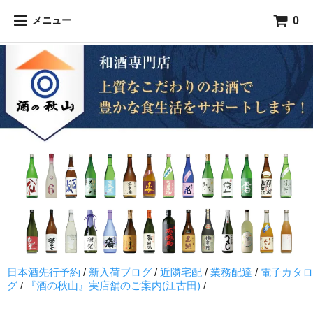
0
メニュー
日本酒先行予約
/
新入荷ブログ
/
近隣宅配
/
業務配達
/
電子カタロ
グ
/
『酒の秋山』実店舗のご案内(江古田)
/