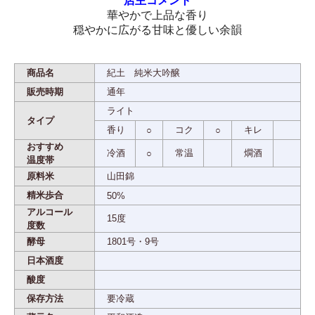
店主コメント
華やかで上品な香り
穏やかに広がる甘味と優しい余韻
商品名
紀土 純米大吟醸
販売時期
通年
ライト
タイプ
香り
コク
キレ
○
○
おすすめ
冷酒
常温
燗酒
○
温度帯
原料米
山田錦
精米歩合
50%
アルコール
15度
度数
酵母
1801号・9号
日本酒度
酸度
保存方法
要冷蔵