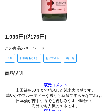
1,936円(税176円)
この商品のキーワード
近畿
和歌山【紀土】
お米で選ぶ
山田錦
商品説明
蔵元コメント
山田錦を50％まで精米した純米大吟醸です。
華やかでフルーティーな香りと綺麗で柔らかな甘みは、
日本酒が苦手な方でも親しみやすい味わい。
海外でも人気の１本です。